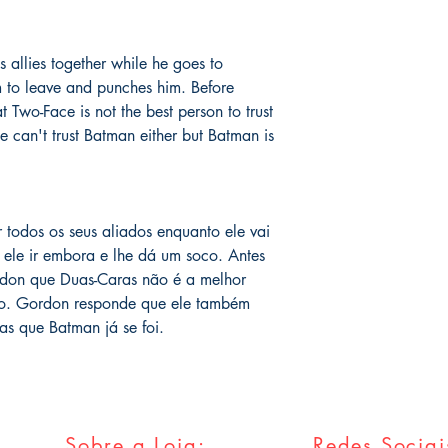
assinadas conforme so
catálogo.
serão enviados por co
o prazo de entrega no
is allies together while he goes to
fora do Brasil *
é de 1
 to leave and punches him. Before
chegue em 25 dias, e
 Two-Face is not the best person to trust
imediatamente para fa
entrega.
e can't trust Batman either but Batman is
Você pode ver Mike D
nas redes sociais del
forma de garantia e v
 todos os seus aliados enquanto ele vai
produto. :)
 ele ir embora e lhe dá um soco. Antes
rdon que Duas-Caras não é a melhor
*
A entrega fora do Br
dos Correios e ao alc
do. Gordon responde que ele também
Wix.
s que Batman já se foi.
Sobre a Loja:
Redes Sociai