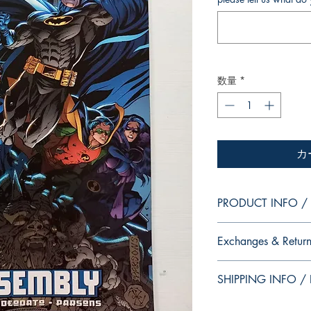
数量
*
カ
PRODUCT INFO / I
Edition of Mike Deodat
Exchanges & Return
This and other edition
dedication, in case y
ATTENTION: our editio
autograph your copy.
SHIPPING INFO / I
personalized autographs
--
return. Because once s
Edição da coleção pes
This edition is at the 