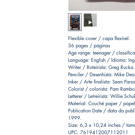
Flexible cover / capa flexível.
36 pages / páginas
Age range: teenager / classific
Language: English / Idioma: Ing
Writer / Roteirista: Greg Rucka.
Penciler / Desenhista: Mike Deod
Inker / Arte finalista: Sean Pars
Colorist / colorista: Pam Rambo
Letterer / Letreirista: Willie Schu
Material: Couché paper / papel
Publication Date / data da pub
1999.
Size: 6,3 x 10,24 inches / ta
UPC: 7619412007112011