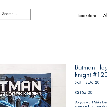
Bookstore
A
Batman - le
knight #12
SKU： BLDK120
価
R$155.00
格
Do you want Mike Deod
please tell us what d