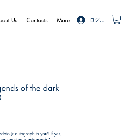
bout Us
Contacts
More
ログイン
gends of the dark
0
ato Jr autograph to you? If yes,
o you want your autograph
*