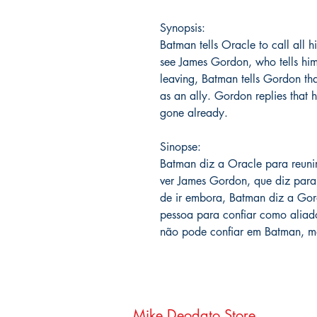
Synopsis:
Batman tells Oracle to call all h
see James Gordon, who tells him
leaving, Batman tells Gordon that
as an ally. Gordon replies that h
gone already.
Sinopse:
Batman diz a Oracle para reunir
ver James Gordon, que diz para
de ir embora, Batman diz a Go
pessoa para confiar como alia
não pode confiar em Batman, ma
Mike Deodato Store