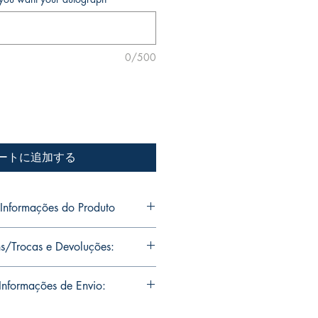
0/500
ートに追加する
nformações do Produto
o Jr's personal collection.
s/Trocas e Devoluções:
s will be signed with or without
ou want Mike Deodato Jr to
ns are limited runs with
nformações de Envio:
. Unfortunately, it is not subject to
igned, it invalidates the replacement
soal de Mike Deodato Jr.
residence of Mike Deodato Jr.