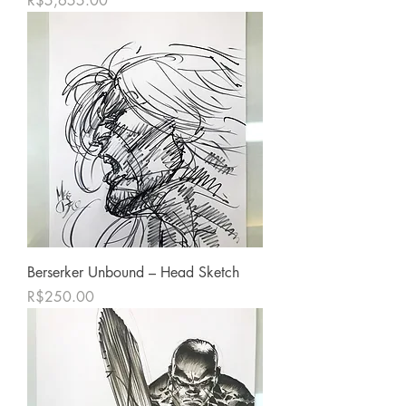
R$5,655.00
Berserker Unbound – Head Sketch
価格
R$250.00