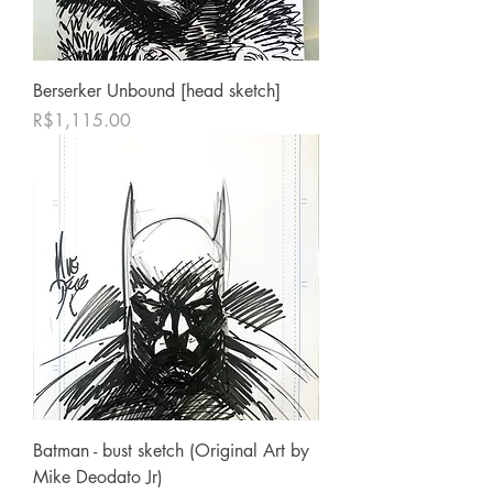
Berserker Unbound [head sketch]
価格
R$1,115.00
Batman - bust sketch (Original Art by
Mike Deodato Jr)