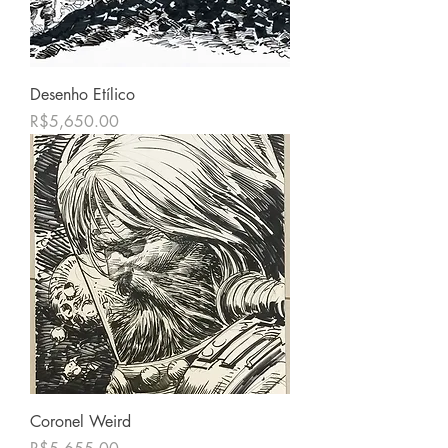
Desenho Etílico
価格
R$5,650.00
Coronel Weird
価格