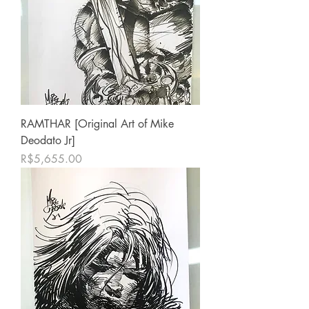
RAMTHAR [Original Art of Mike
Deodato Jr]
価格
R$5,655.00