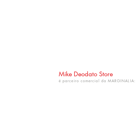
Mike Deodato Store
é parceiro comercial da MARGINALIA:
CNPJ: 22.759.548/0001-52
Rua Dr. Hortêncio Ribeiro nº 148
Bairro Castelo Branco
(próximo à UFPB)
João Pessoa - PB. CEP: 58050-220