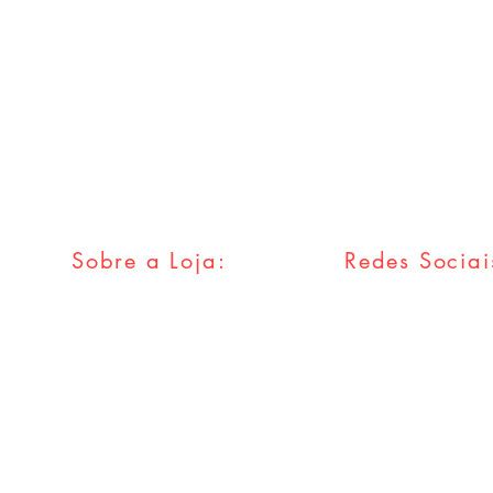
Sobre a Loja:
Redes Sociai
FAQ
Facebook
Envios & Trocas
Twitter
Política da Loja
Instagram
Métodos
Pagamentos
Tumblr