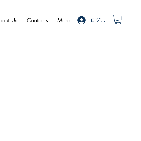
bout Us
Contacts
More
ログイン