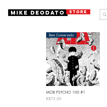
STORE
Mike Deodato
Bem Conservado
クイックビュー
MOB PSYCHO 100 #1
価格
R$75.00