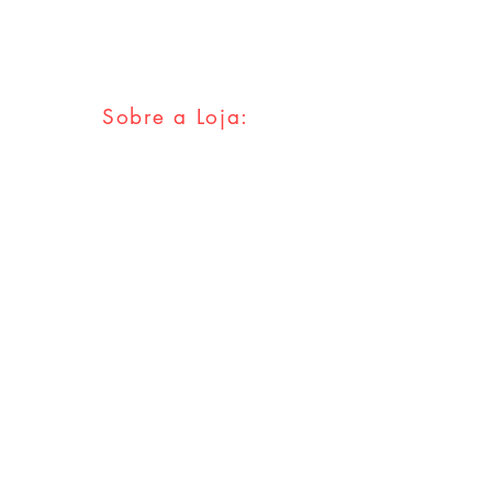
info@mikedeodatostore.com
Sobre a Loja:
FAQ
Envios & Trocas
Política da Loja
Métodos
Pagamentos
Redes Sociais
Facebook
Twitter