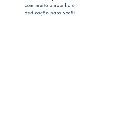
com muito empenho e
dedicação para você!
Mike Deodato Store
é parceiro comercial da MARGINALIA:
CNPJ:
22.759.548
/0001-52
Rua Dr. Hortêncio Ribeiro nº 148
Bairro Castelo Branco
(próximo à UFPB)
João Pessoa - PB. CEP:
58050-220