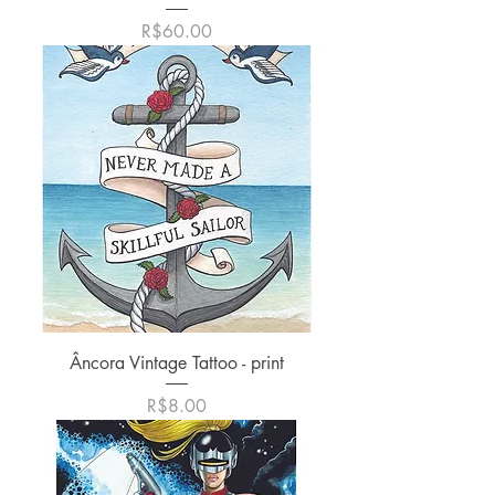
価格
R$60.00
Âncora Vintage Tattoo - print
価格
R$8.00