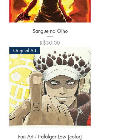
Sangue no Olho
価格
R$30.00
Original Art
Fan Art - Trafalgar Law [color]