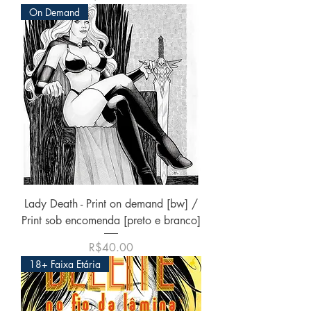
On Demand
Lady Death - Print on demand [bw] /
Print sob encomenda [preto e branco]
価格
R$40.00
18+ Faixa Etária