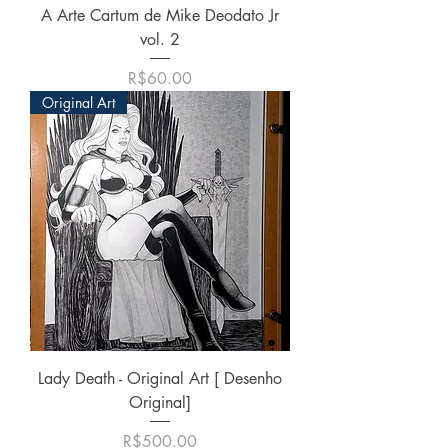
A Arte Cartum de Mike Deodato Jr
vol. 2
価格
R$60.00
Original Art
Lady Death - Original Art [ Desenho
Original]
価格
R$500.00