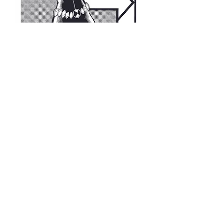
Black Widow - print
価格
R$15.00
もっと見る
Mike Deodato Store
é parceiro comercial da MARGINALIA:
CNPJ:
22.759.548
/0001-52
Rua Dr. Hortêncio Ribeiro nº 148