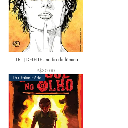
[18+] DELEITE - no fio da lâmina
価格
R$30.00
16+ Faixa Etária