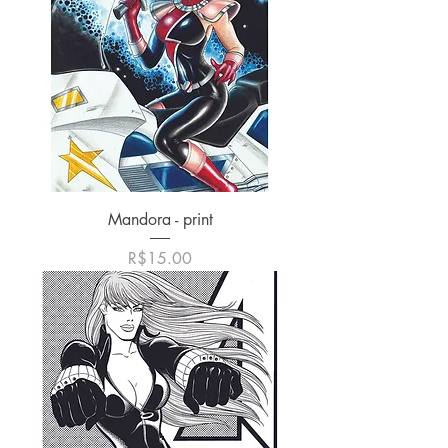
Mandora - print
価格
R$15.00