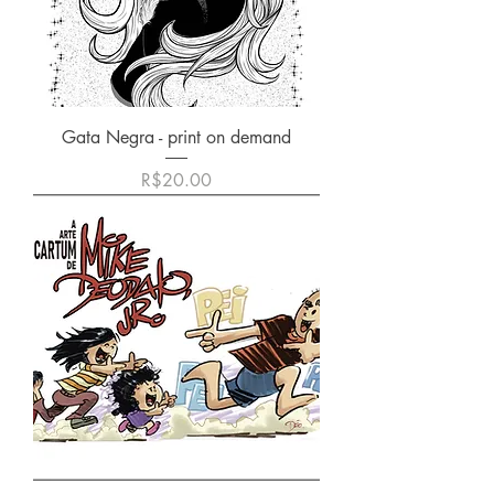
Gata Negra - print on demand
価格
R$20.00