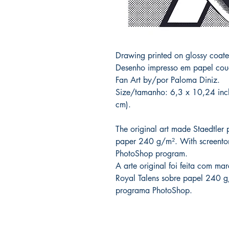
Drawing printed on glossy coate
Desenho impresso em papel couc
Fan Art by/por Paloma Diniz.
Size/tamanho: 6,3 x 10,24 inch
cm).
The original art made Staedtler 
paper 240 g/m². With screenton
PhotoShop program.
A arte original foi feita com m
Royal Talens sobre papel 240 g
programa PhotoShop.