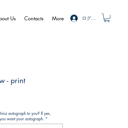
bout Us
Contacts
More
ログイン
 - print
niz autograph to you? If yes,
o you want your autograph.
*