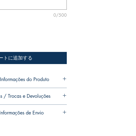
0/500
ートに追加する
nformações do Produto
he Black Widow in the version of
s / Trocas e Devoluções
gned with or without dedication, if
ed runs with personalized
 to autograph your copy. Just write
nformações de Envio
y, it is not subject to return.
 for the autograph how you want it to
t invalidates the replacement of the
ic, the orders are collected from
 catalog. Please make sure that this
duly signed as requested. The
ly want to purchase.
m Viúva Negra na versão de Paloma