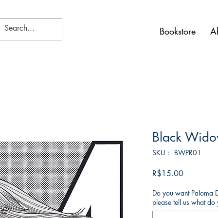
Bookstore
A
Black Widow
SKU： BWPR01
価
R$15.00
格
Do you want Paloma Di
please tell us what d