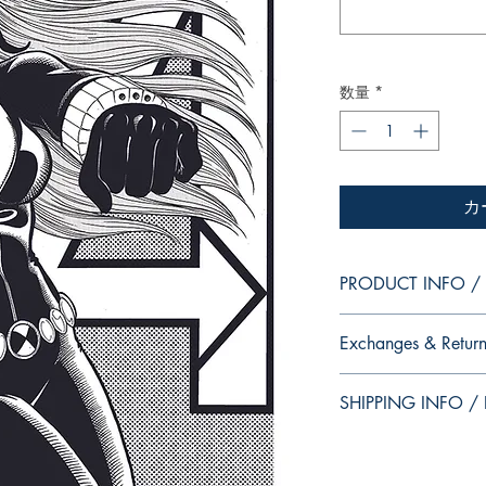
数量
*
カ
PRODUCT INFO / I
Character version of t
Exchanges & Return
Paloma Diniz.
This edition can be si
Our editions are limit
you want Paloma Diniz
SHIPPING INFO / I
autographs. Unfortunatel
in the mandatory field
Because once signed, i
autograph for you.
Because of the pandem
product for sale in our
Monday to Friday and 
is the edition you real
Versão da personage