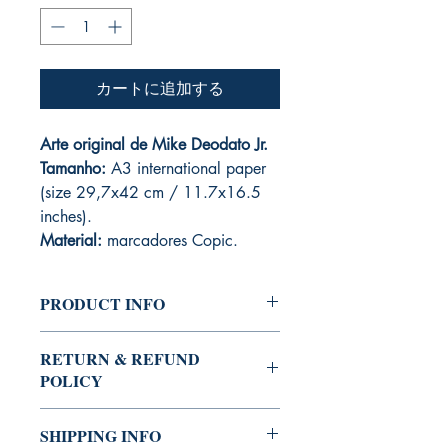
カートに追加する
Arte original de Mike Deodato Jr.
Tamanho:
A3 international paper
(size 29,7x42 cm / 11.7x16.5
inches).
Material:
marcadores Copic.
PRODUCT INFO
Feito em papel sulfite branco 240
RETURN & REFUND
g/m², esboçado com grafite e
POLICY
finalizado com marcadores Copic, este
desenho feito pelo Mike Deodato Jr.
Sendo um produto único - infelizmente -
RAMTHAR é criação da dupla de
SHIPPING INFO
não está sujeito a devolução.
quadrinistas Deodato Borges e Mike