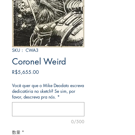
SKU： CWA3
Coronel Weird
価
R$5,655.00
格
Você quer que o Mike Deodato escreva
dedicatória no sketch? Se sim, por
favor, descreva pra nós.
*
0/500
数量
*