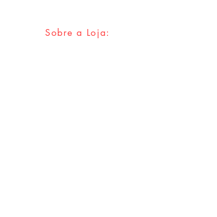
Sobre a Loja:
FAQ
Envios & Trocas
Política da Loja
Métodos
Pagamentos
Redes Sociais
Facebook
Twitter
Instagram