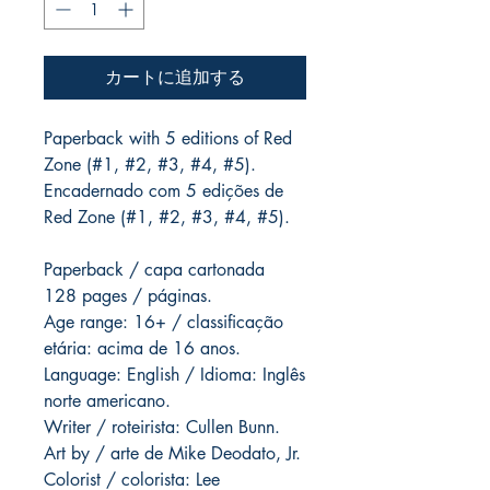
カートに追加する
Paperback with 5 editions of Red
Zone (#1, #2, #3, #4, #5).
Encadernado com 5 edições de
Red Zone (#1, #2, #3, #4, #5).
Paperback / capa cartonada
128 pages / páginas.
Age range: 16+ / classificação
etária: acima de 16 anos.
Language: English / Idioma: Inglês
norte americano.
Writer / roteirista: Cullen Bunn.
Art by / arte de Mike Deodato, Jr.
Colorist / colorista: Lee