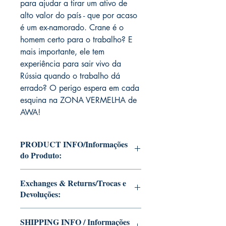
para ajudar a tirar um ativo de
alto valor do país - que por acaso
é um ex-namorado. Crane é o
homem certo para o trabalho? E
mais importante, ele tem
experiência para sair vivo da
Rússia quando o trabalho dá
errado? O perigo espera em cada
esquina na ZONA VERMELHA de
AWA!
PRODUCT INFO/Informações
do Produto:
Editions of Mike Deodato Jr's personal
Exchanges & Returns/Trocas e
collection.
Devoluções:
These and other editions will be signed
with or without dedication, in case you
ATTENTION: our editions are limited
want Mike Deodato Jr to autograph
SHIPPING INFO / Informações
runs with personalized autographs.