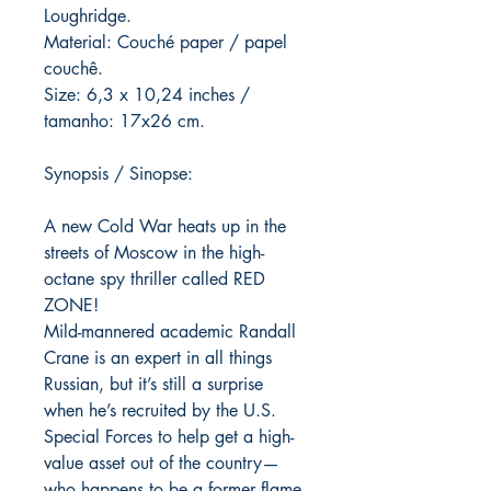
Loughridge.
Material: Couché paper / papel
couchê.
Size: 6,3 x 10,24 inches /
tamanho: 17x26 cm.
Synopsis / Sinopse:
A new Cold War heats up in the
streets of Moscow in the high-
octane spy thriller called RED
ZONE!
Mild-mannered academic Randall
Crane is an expert in all things
Russian, but it’s still a surprise
when he’s recruited by the U.S.
Special Forces to help get a high-
value asset out of the country—
who happens to be a former flame.