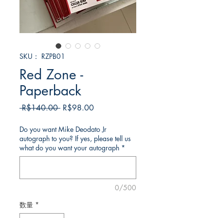
SKU： RZPB01
Red Zone -
Paperback
通
セ
 R$140.00 
R$98.00
常
ー
価
ル
Do you want Mike Deodato Jr
autograph to you? If yes, please tell us
格
価
what do you want your autograph
*
格
0/500
数量
*