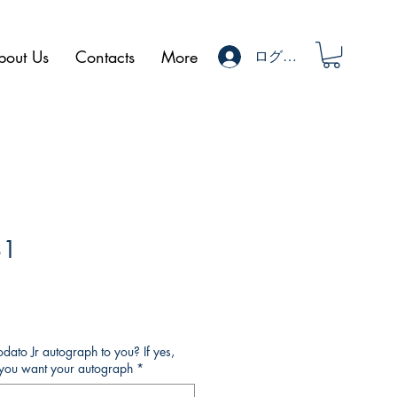
bout Us
Contacts
More
ログイン
31
ato Jr autograph to you? If yes,
o you want your autograph
*