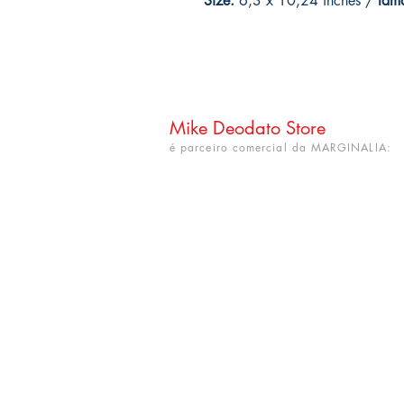
Size:
6,3 x 10,24 inches /
tam
Mike Deodato Store
é parceiro comercial da MARGINALIA:
CNPJ: 22.759.548/0001-52
Rua Dr. Hortêncio Ribeiro nº 148
Bairro Castelo Branco
(próximo à UFPB)
João Pessoa - PB. CEP: 58050-220
info@mikedeodatostore.com