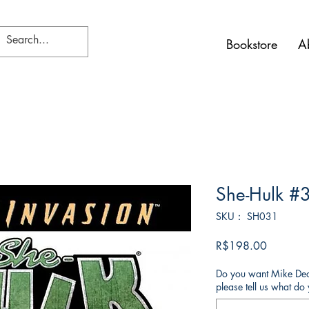
Bookstore
A
She-Hulk #
SKU： SH031
価
R$198.00
格
Do you want Mike Deod
please tell us what d