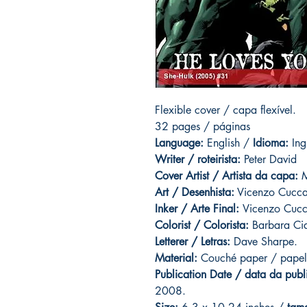
Flexible cover / capa flexível.
32 pages / páginas
Language:
English /
Idioma:
Ing
Writer / roteirista:
Peter David
Cover Artist / Artista da capa:
M
Art / Desenhista:
Vicenzo Cucc
Inker / Arte Final:
Vicenzo Cuc
Colorist / Colorista:
Barbara Ci
Letterer / Letras:
Dave Sharpe.
Material:
Couché paper / papel
Publication Date / data da publ
2008.