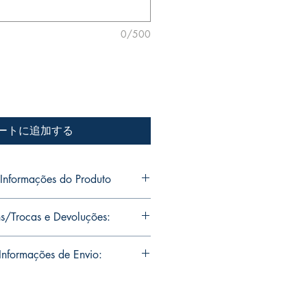
0/500
ートに追加する
nformações do Produto
o Jr's personal collection.
s/Trocas e Devoluções:
s will be signed with or without
ou want Mike Deodato Jr to
ns are limited runs with
nformações de Envio:
. Unfortunately, it is not subject to
igned, it invalidates the replacement
soal de Mike Deodato Jr.
residence of Mike Deodato Jr.
e in our catalog. Please make sure
s serão assinadas com ou sem
n you really want to purchase.
ê queira que Mike Deodato Jr