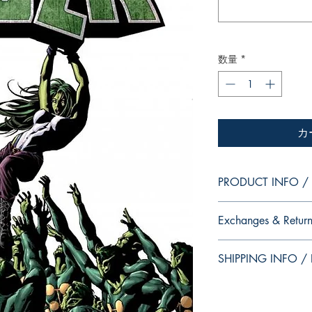
数量
*
カ
PRODUCT INFO / I
Edition of Mike Deodat
Exchanges & Return
This and other edition
dedication, in case y
ATTENTION: our editio
autograph your copy.
SHIPPING INFO / I
personalized autographs
--
return. Because once s
Edição da coleção pes
This edition is at the 
of the product for sal
Essa e outras ediçõe
that this is the editio
dedicatória, caso voc